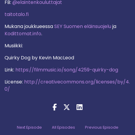
FB:
@elaintenkouluttajat
taitotalo.fi
Mukana joukkueessa
SEY Suomen eläinsuojelu
ja
Kodittomat.info
.
Musiikki:
Quirky Dog by Kevin MacLeod
Link:
https://filmmusic.io/song/4259-quirky-dog
License:
http://creativecommons.org/licenses/by/4.
0/
Next Episode
All Episodes
Previous Episode