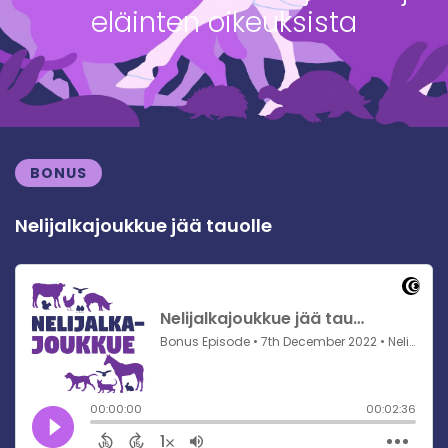
eläinten oikeuksista
BONUS
Nelijalkajoukkue jää tauolle