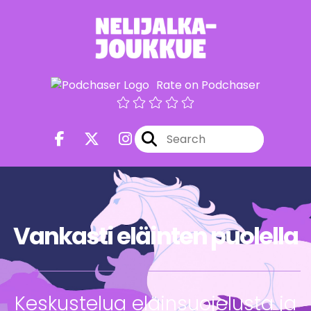
Rate on Podchaser
Vankasti eläinten puolella
Keskustelua eläinsuojelusta ja