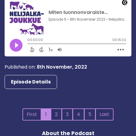
Published on:
8th November, 2022
Episode Details
First
1
2
3
4
5
Last
About the Podcast