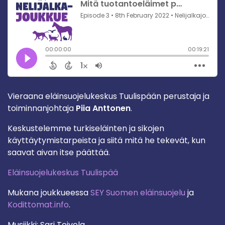
Vieraana eläinsuojelukeskus Tuulispään perustaja ja
toiminnanjohtaja
Piia Anttonen
.
Keskustelemme turkiseläinten ja sikojen
käyttäytymistarpeista ja siitä mitä he tekevät, kun
saavat aivan itse päättää.
Eläinsuojelukeskus Tuulispää
Mukana joukkueessa
SEY Suomen eläinsuojelu
ja
Kodittomat.info
.
Musiikki: Sari Toivola