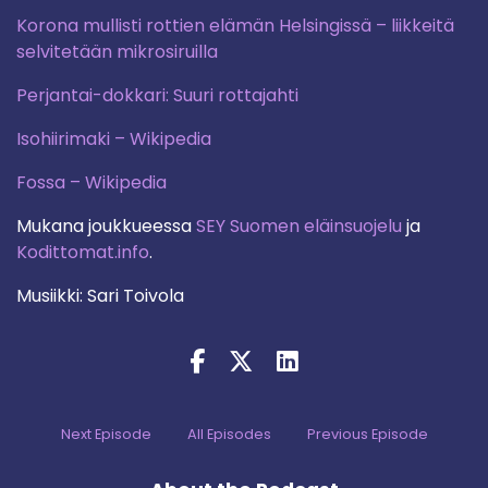
Korona mullisti rottien elämän Helsingissä – liikkeitä
selvitetään mikrosiruilla
Perjantai-dokkari: Suuri rottajahti
Isohiirimaki – Wikipedia
Fossa – Wikipedia
Mukana joukkueessa
SEY Suomen eläinsuojelu
ja
Kodittomat.info
.
Musiikki: Sari Toivola
Next Episode
All Episodes
Previous Episode