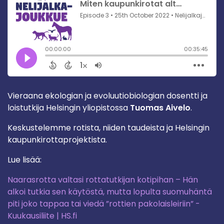
Vieraana ekologian ja evoluutiobiologian dosentti ja
loistutkija Helsingin yliopistossa
Tuomas Aivelo
.
Keskustelemme rotista, niiden taudeista ja Helsingin
kaupunkirottaprojektista.
Lue lisää:
Naarasrotta valtasi rottatutkijan kotipihan – Hän
alkoi tutkia sen käytöstä, mutta lopulta suomuhäntä
piti joko tappaa tai viedä ”rottien pakolaisleiriin” -
Kuukausiliite | HS.fi