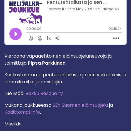
Vieraana vapaaehtoinen eläinsuojeluneuvoja ja
toimittaja
Pipsa Parkkinen
.
Keskustelemme pentutehtailusta ja sen vaikutuksista
lemmikkeihin ja omistajiin.
Lue lisää:
Rekku Rescue ry
Mukana joukkueessa
SEY Suomen eläinsuojelu
ja
Kodittomat.info
.
Musiikki: