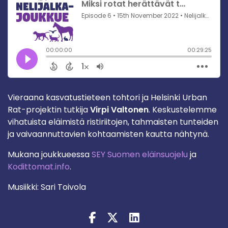
Vieraana kasvatustieteen tohtori ja Helsinki Urban
Rat-projektin tutkija
Virpi Valtonen
. Keskustelemme
vihatuista eläimistä ristiriitojen, tahmaisten tunteiden
ja vaivaannuttavien kohtaamisten kautta nähtynä.
Mukana joukkueessa
SEY Suomen eläinsuojelu
ja
Kodittomat.info
.
Musiikki: Sari Toivola