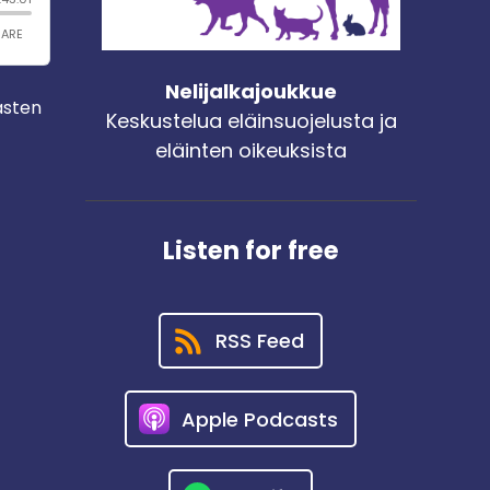
Nelijalkajoukkue
asten
Keskustelua eläinsuojelusta ja
eläinten oikeuksista
Listen for free
RSS Feed
Apple Podcasts