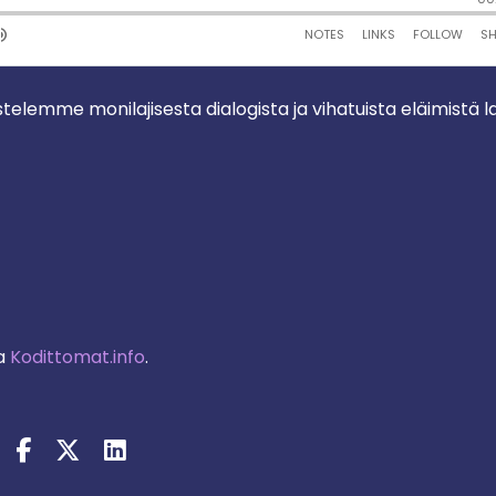
stelemme monilajisesta dialogista ja vihatuista eläimistä l
a
Kodittomat.info
.